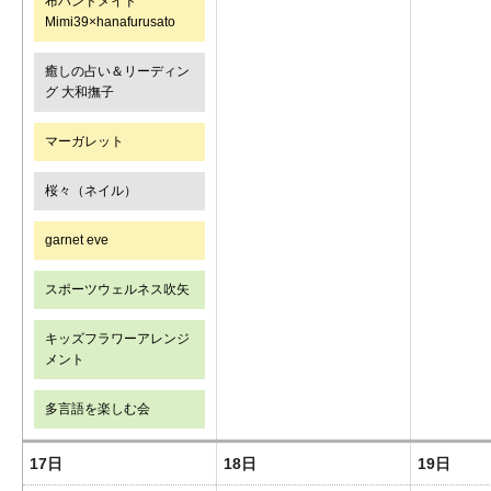
布ハンドメイド
Mimi39×hanafurusato
癒しの占い＆リーディン
グ 大和撫子
マーガレット
桜々（ネイル）
garnet eve
スポーツウェルネス吹矢
キッズフラワーアレンジ
メント
多言語を楽しむ会
17日
18日
19日