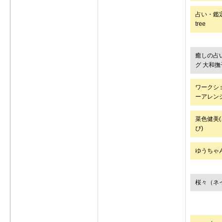
占い・鑑定
tree
癒しの占
グ 大和撫
ワークシ
ーアレン
菜色健美
び)
ゆうちゃ
桜々（ネ