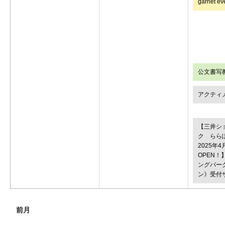
garnet ev
公文書写
アクティ
【三井シ
ク らら
2025年
OPEN
ングパー
ン》受付
前月