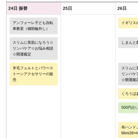
24日
振替
25日
26日
アンフォーレ子ども自転
イギリス
車教室（補助輪外し）
スリムに美肌になろう☆
しまんと
リンパケア☆お悩み相談
☆開運鑑定
羊毛フェルトとパワース
スリムに
トーンアクセサリーの販
リンパケ
売
☆開運鑑
くろうば
500円占
布ハンド
Mimi39×h