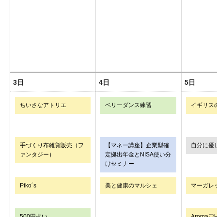
3日
4日
5日
ちいさなアトリエ
ベリーダンス練習
イギリス
手づくり布雑貨販売（フ
【マネー講座】企業型確
自分に優
ァンタジー）
定拠出年金とNISA使い分
けセミナー
Piko´s
美と健康のマルシェ
マーガレ
500円占い
Aroma♡He