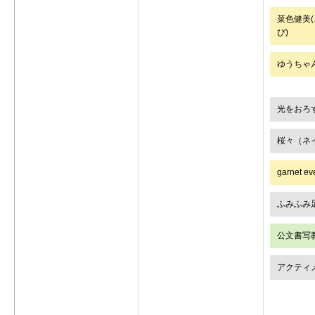
菜色健美
び)
ゆうちゃ
光をおろ
桜々（ネ
garnet ev
ふみふみ
公文書写
アクティ