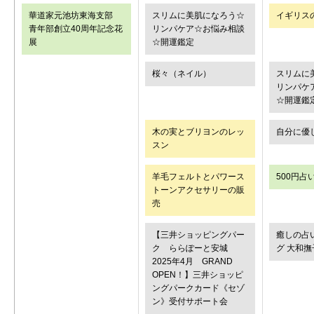
華道家元池坊東海支部
スリムに美肌になろう☆
イギリス
青年部創立40周年記念花
リンパケア☆お悩み相談
展
☆開運鑑定
桜々（ネイル）
スリムに
リンパケ
☆開運鑑
木の実とブリヨンのレッ
自分に優
スン
羊毛フェルトとパワース
500円占
トーンアクセサリーの販
売
【三井ショッピングパー
癒しの占
ク ららぽーと安城
グ 大和撫
2025年4月 GRAND
OPEN！】三井ショッピ
ングパークカード《セゾ
ン》受付サポート会