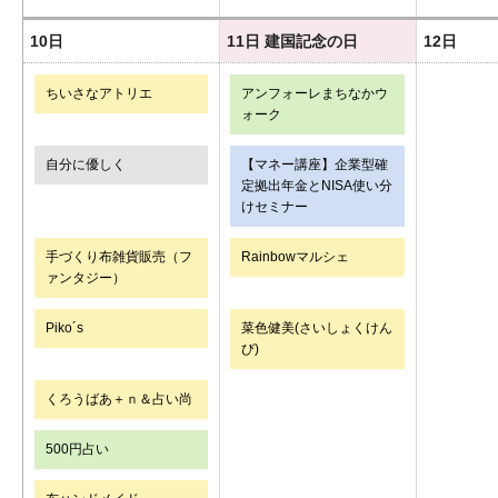
10日
11日
建国記念の日
12日
ちいさなアトリエ
アンフォーレまちなかウ
ォーク
自分に優しく
【マネー講座】企業型確
定拠出年金とNISA使い分
けセミナー
手づくり布雑貨販売（フ
Rainbowマルシェ
ァンタジー）
Piko´s
菜色健美(さいしょくけん
び)
くろうばあ＋ｎ＆占い尚
500円占い