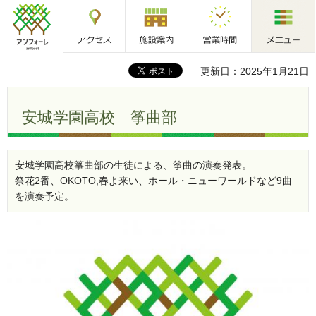
アクセス
施設案内
営業時間
メニュー
アンフォーレ
更新日：2025年1月21日
安城学園高校 筝曲部
安城学園高校箏曲部の生徒による、筝曲の演奏発表。
祭花2番、OKOTO,春よ来い、ホール・ニューワールドなど9曲
を演奏予定。