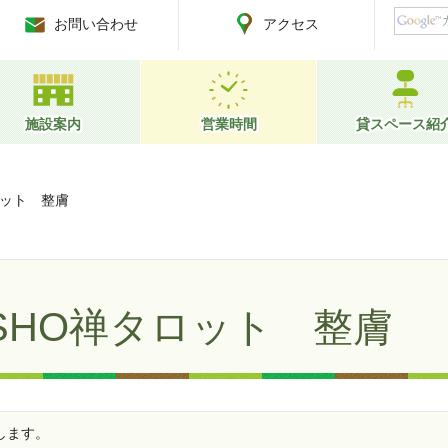
お問い合わせ
アクセス
施設案内
営業時間
貸スペース紹
ロット 整膚
SHO禅タロット 整膚
します。