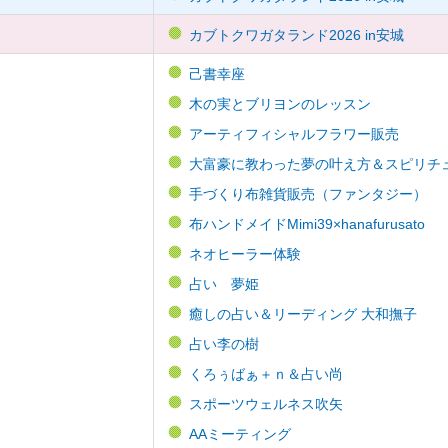
カブトクワガタランド2026 in安城
己書幸座
木の実とブリヨンのレッスン
アーティフィシャルフラワー販売
大富豪に教わった夢の叶え方＆スピリチ
手づくり布雑貨販売（ファンタジー）
布ハンドメイドMimi39×hanafurusato
ネオヒーラー体験
占い 夢姫
癒しの占い＆リーディング 大和撫子
占い李の樹
くろぅばぁ＋ｎ＆占い尚
スポーツウェルネス吹矢
AAミーティング