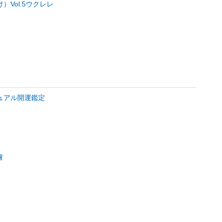
Vol.5ウクレレ
ュアル開運鑑定
膚