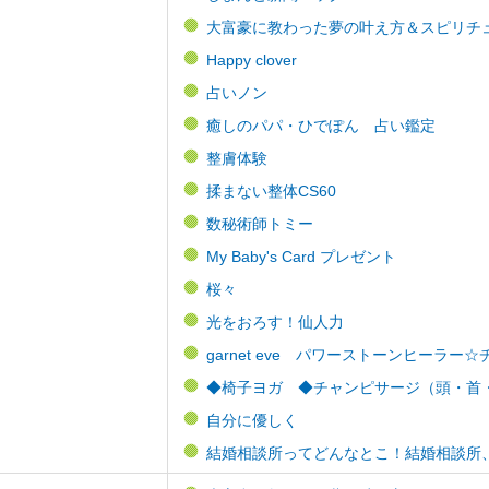
大富豪に教わった夢の叶え方＆スピリチ
Happy clover
占いノン
癒しのパパ・ひでぽん 占い鑑定
整膚体験
揉まない整体CS60
数秘術師トミー
My Baby's Card プレゼント
桜々
光をおろす！仙人力
garnet eve パワーストーンヒーラ
◆椅子ヨガ ◆チャンピサージ（頭・首・肩
自分に優しく
結婚相談所ってどんなとこ！結婚相談所