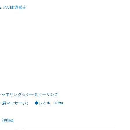
ュアル開運鑑定
ー☆チャネリング☆シータヒーリング
マッサージ） ◆レイキ Citta
、説明会