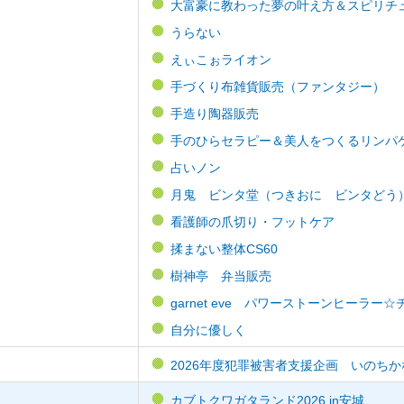
大富豪に教わった夢の叶え方＆スピリチ
うらない
えぃこぉライオン
手づくり布雑貨販売（ファンタジー）
手造り陶器販売
手のひらセラピー＆美人をつくるリンパ
占いノン
月鬼 ビンタ堂（つきおに ビンタどう
看護師の爪切り・フットケア
揉まない整体CS60
樹神亭 弁当販売
garnet eve パワーストーンヒーラ
自分に優しく
2026年度犯罪被害者支援企画 いのち
カブトクワガタランド2026 in安城