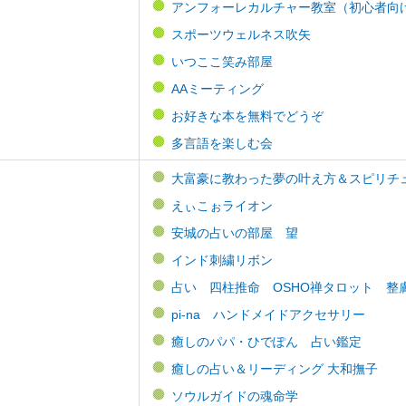
アンフォーレカルチャー教室（初心者向け）
スポーツウェルネス吹矢
いつここ笑み部屋
AAミーティング
お好きな本を無料でどうぞ
多言語を楽しむ会
大富豪に教わった夢の叶え方＆スピリチ
えぃこぉライオン
安城の占いの部屋 望
インド刺繍リボン
占い 四柱推命 OSHO禅タロット 整
pi-na ハンドメイドアクセサリー
癒しのパパ・ひでぽん 占い鑑定
癒しの占い＆リーディング 大和撫子
ソウルガイドの魂命学