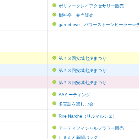
ポリマークレイアクセサリー販売
樹神亭 弁当販売
garnet eve パワーストーンヒーラ
第７３回安城七夕まつり
第７３回安城七夕まつり
第７３回安城七夕まつり
AAミーティング
多言語を楽しむ会
Rire Narche（リルマルシェ）
アーティフィシャルフラワー販売
しまんと新聞バッグ