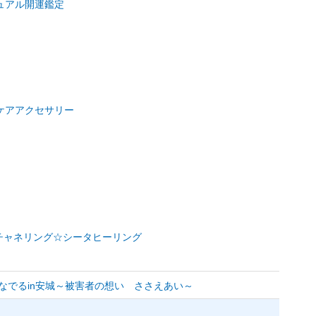
ュアル開運鑑定
ケアアクセサリー
）
ー☆チャネリング☆シータヒーリング
かなでるin安城～被害者の想い ささえあい～