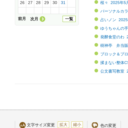
桜々 2025年5
26
27
28
29
30
31
パーソナルカラー
前月
次月
一覧
占いノン 2025
ゆうちゃんの手作
発酵食堂のわ 20
樹神亭 弁当販売
ブロック＆プログ
揉まない整体CS6
公文書写教室 20
拡大
縮小
文字サイズ変更
色の変更