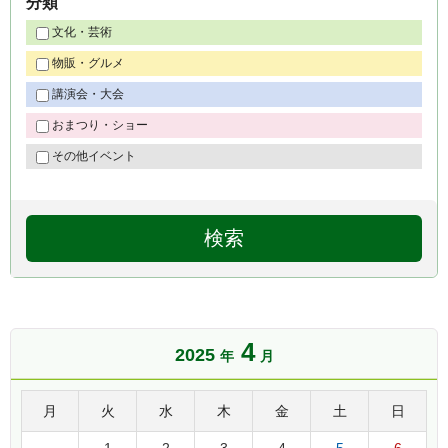
分類
文化・芸術
物販・グルメ
講演会・大会
おまつり・ショー
その他イベント
4
2025
年
月
月
火
水
木
金
土
日
1
2
3
4
5
6