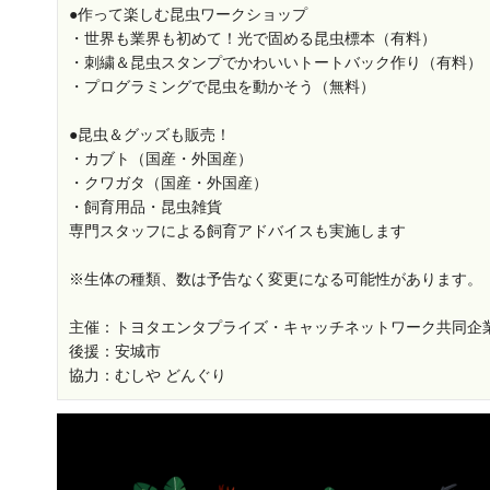
●作って楽しむ昆虫ワークショップ
・世界も業界も初めて！光で固める昆虫標本（有料）
・刺繍＆昆虫スタンプでかわいいトートバック作り（有料）
・プログラミングで昆虫を動かそう（無料）
●昆虫＆グッズも販売！
・カブト（国産・外国産）
・クワガタ（国産・外国産）
・飼育用品・昆虫雑貨
専門スタッフによる飼育アドバイスも実施します
※生体の種類、数は予告なく変更になる可能性があります。
主催：トヨタエンタプライズ・キャッチネットワーク共同企
後援：安城市
協力：むしや どんぐり