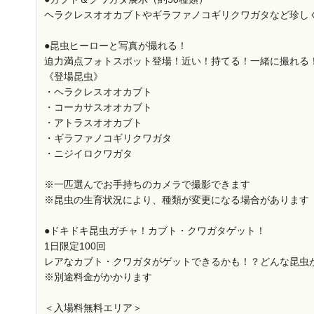
ヘラクレスオオカブトやギラファノコギリクワガタなど珍し
●昆虫ヒーローと写真が撮れる！
迫力満点フォトスポット登場！近い！持てる！一緒に撮れる
《登場昆虫》
・ヘラクレスオオカブト
・コーカサスオオカブト
・アトラスオオカブト
・ギラファノコギリクワガタ
・ニジイロクワガタ
※一匹選んでお手持ちのカメラで撮影できます
※昆虫の生育状況により、種類が変更になる場合があります
●ドキドキ昆虫ガチャ！カブト・クワガタゲット！
1日限定100回
レアなカブト・クワガタがゲットできるかも！？どんな昆虫
※別途料金がかかります
＜入場料無料エリア＞