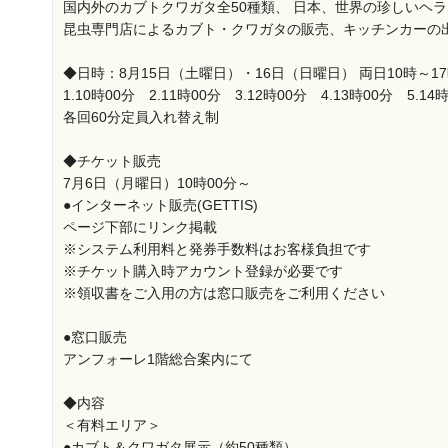
国内外のカブトクワガタ全50種類、 日本、世界の珍しいヘ
昆虫専門店によるカブト・クワガタの販売、キッチンカーの
◆日時：8月15日（土曜日）・16日（日曜日） 両日10時～17
1.10時00分 2.11時00分 3.12時00分 4.13時00分 5.14
各回60分定員入れ替え制
◆チケット販売
7月6日（月曜日）10時00分～
●インターネット販売(GETTIS)
ページ下部にリンク掲載
※システム利用料と発券手数料はお客様負担です
※チケット購入時アカウント登録が必要です
※領収書をご入用の方は窓口販売をご利用ください
●窓口販売
アンフォーレ1階総合案内にて
◆内容
＜有料エリア＞
●カブト＆クワガタ展示（約50種類）