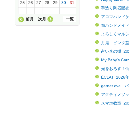
25
26
27
28
29
30
31
手造り陶器販売 
アロマハンドケア
前月
次月
一覧
布ハンドメイドMi
よろしくマルシェ
月鬼 ビンタ堂（
占い李の樹 202
My Baby's
光をおろす！仙人
ÉCLAT 202
garnet e
アクティメソッド
スマホ教室 202