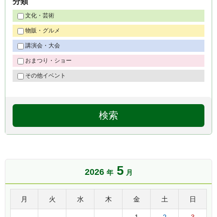
分類
文化・芸術
物販・グルメ
講演会・大会
おまつり・ショー
その他イベント
5
2026
年
月
月
火
水
木
金
土
日
1
2
3