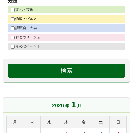
分類
文化・芸術
物販・グルメ
講演会・大会
おまつり・ショー
その他イベント
1
2026
年
月
月
火
水
木
金
土
日
1
2
3
4