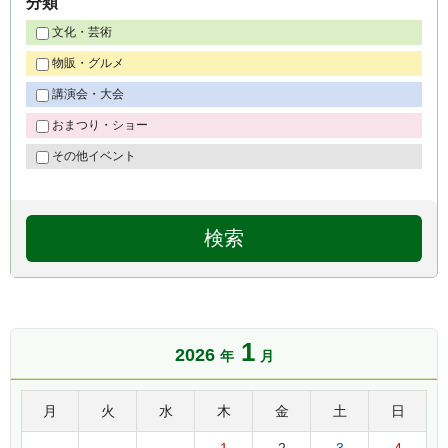
分類
文化・芸術
物販・グルメ
講演会・大会
おまつり・ショー
その他イベント
1
2026
年
月
月
火
水
木
金
土
日
1
2
3
4