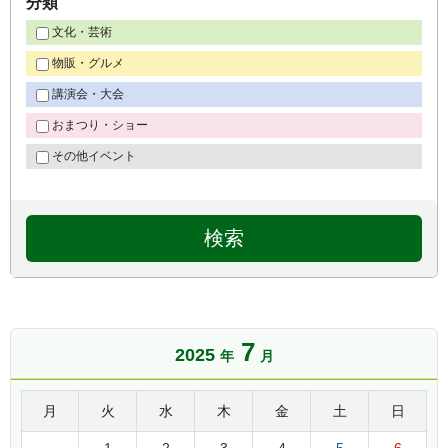
分類
文化・芸術
物販・グルメ
講演会・大会
おまつり・ショー
その他イベント
7
2025
年
月
月
火
水
木
金
土
日
1
2
3
4
5
6