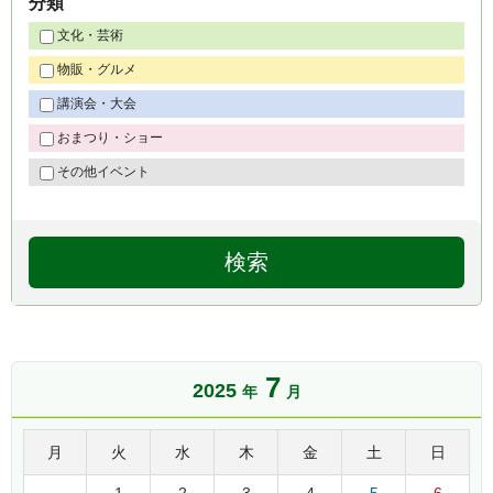
分類
文化・芸術
物販・グルメ
講演会・大会
おまつり・ショー
その他イベント
7
2025
年
月
月
火
水
木
金
土
日
1
2
3
4
5
6