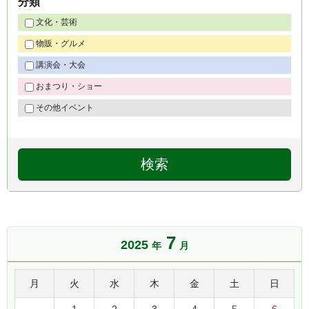
分類
文化・芸術
物販・グルメ
講演会・大会
おまつり・ショー
その他イベント
7
2025
年
月
月
火
水
木
金
土
日
1
2
3
4
5
6