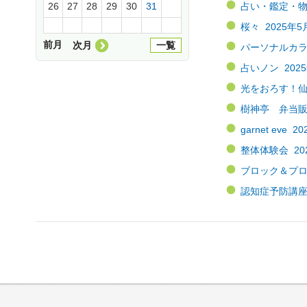
占い・鑑定・物販 
26
27
28
29
30
31
桜々 2025年5
前月
次月
一覧
パーソナルカラー
占いノン 2025
光をおろす！仙人
樹神亭 弁当販売
garnet eve
整体体験会 202
ブロック＆プログ
認知症予防講座 2