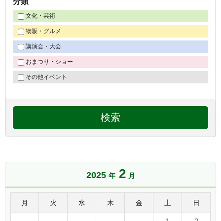
分類
文化・芸術
物販・グルメ
講演会・大会
おまつり・ショー
その他イベント
2
2025
年
月
月
火
水
木
金
土
日
1
2