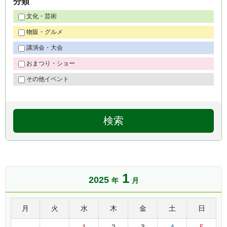
分類
文化・芸術
物販・グルメ
講演会・大会
おまつり・ショー
その他イベント
1
2025
年
月
月
火
水
木
金
土
日
1
2
3
4
5