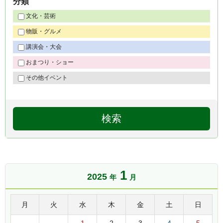
分類
文化・芸術
物販・グルメ
講演会・大会
おまつり・ショー
その他イベント
1
2025
年
月
月
火
水
木
金
土
日
1
2
3
4
5