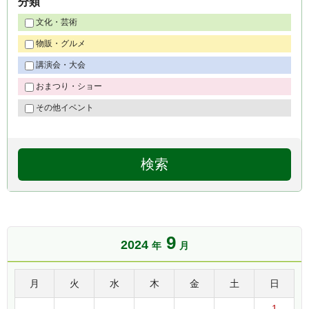
分類
文化・芸術
物販・グルメ
講演会・大会
おまつり・ショー
その他イベント
9
2024
年
月
月
火
水
木
金
土
日
1