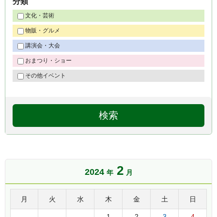
分類
文化・芸術
物販・グルメ
講演会・大会
おまつり・ショー
その他イベント
2
2024
年
月
月
火
水
木
金
土
日
1
2
3
4