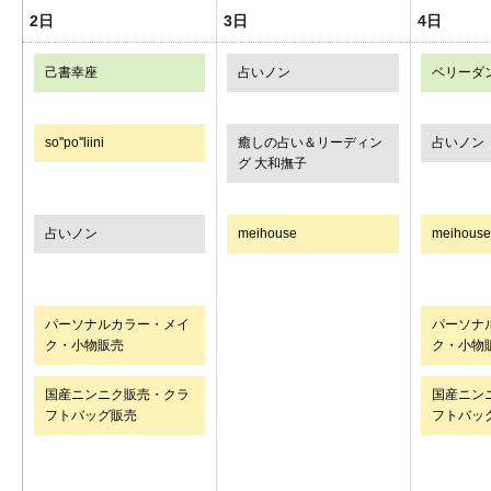
2日
3日
4日
己書幸座
占いノン
ベリーダ
so''po''liini
癒しの占い＆リーディン
占いノン
グ 大和撫子
占いノン
meihouse
meihouse
パーソナルカラー・メイ
パーソナ
ク・小物販売
ク・小物
国産ニンニク販売・クラ
国産ニン
フトバッグ販売
フトバッ