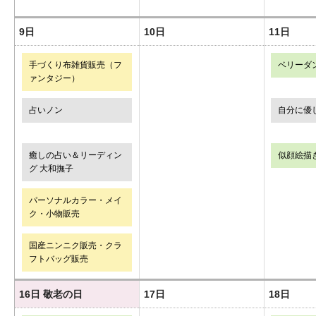
9日
10日
11日
手づくり布雑貨販売（フ
ベリーダ
ァンタジー）
占いノン
自分に優
癒しの占い＆リーディン
似顔絵描
グ 大和撫子
パーソナルカラー・メイ
ク・小物販売
国産ニンニク販売・クラ
フトバッグ販売
16日
敬老の日
17日
18日