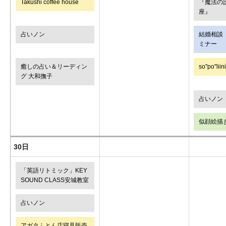
Takushi coffee house
『魔法の
座』
占いノン
結婚相談
ミナー
癒しの占い＆リーディン
so''po''liini
グ 大和撫子
占いノン
似顔絵描
30日
「英語リトミック」KEY
SOUND CLASS安城教室
占いノン
アガタふとん店寝具販売