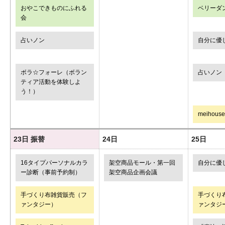
おやこできものにふれる
ベリーダ
会
占いノン
自分に優
ボラ☆フォーレ（ボラン
占いノン
ティア活動を体験しよ
う！）
meihouse
23日
振替
24日
25日
16タイプパーソナルカラ
架空商品モール・第一回
自分に優
ー診断（事前予約制）
架空商品企画会議
手づくり布雑貨販売（フ
手づくり
ァンタジー）
ァンタジ