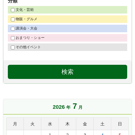
分類
文化・芸術
物販・グルメ
講演会・大会
おまつり・ショー
その他イベント
7
2026
年
月
月
火
水
木
金
土
日
1
2
3
4
5