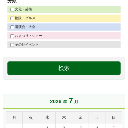
分類
文化・芸術
物販・グルメ
講演会・大会
おまつり・ショー
その他イベント
7
2026
年
月
月
火
水
木
金
土
日
1
2
3
4
5