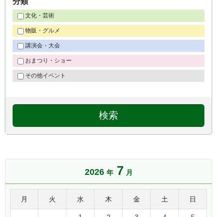
分類
文化・芸術
物販・グルメ
講演会・大会
おまつり・ショー
その他イベント
7
2026
年
月
月
火
水
木
金
土
日
1
2
3
4
5