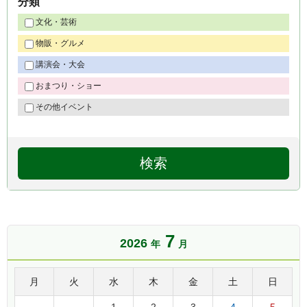
分類
文化・芸術
物販・グルメ
講演会・大会
おまつり・ショー
その他イベント
7
2026
年
月
月
火
水
木
金
土
日
1
2
3
4
5