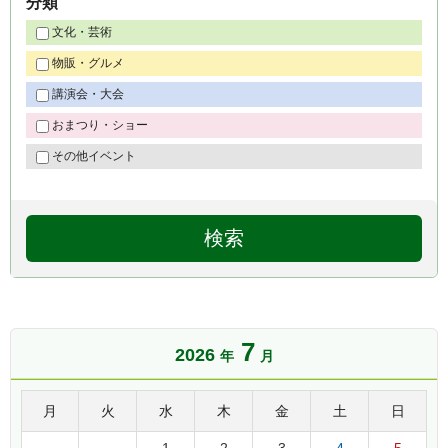
分類
文化・芸術
物販・グルメ
講演会・大会
おまつり・ショー
その他イベント
7
2026
年
月
月
火
水
木
金
土
日
1
2
3
4
5