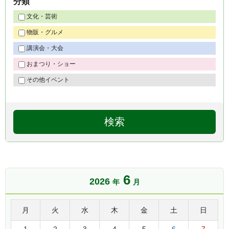
分類
文化・芸術
物販・グルメ
講演会・大会
おまつり・ショー
その他イベント
6
2026
年
月
月
火
水
木
金
土
日
1
2
3
4
5
6
7