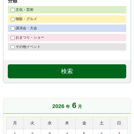
分類
文化・芸術
物販・グルメ
講演会・大会
おまつり・ショー
その他イベント
6
2026
年
月
月
火
水
木
金
土
日
1
2
3
4
5
6
7