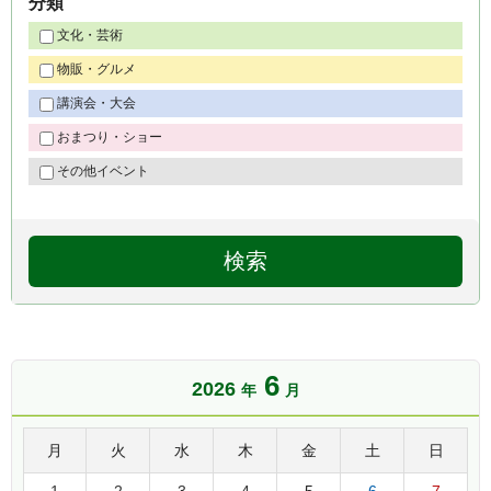
分類
文化・芸術
物販・グルメ
講演会・大会
おまつり・ショー
その他イベント
6
2026
年
月
月
火
水
木
金
土
日
1
2
3
4
5
6
7