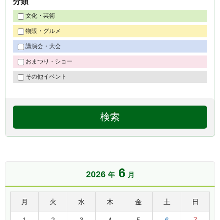
分類
文化・芸術
物販・グルメ
講演会・大会
おまつり・ショー
その他イベント
6
2026
年
月
月
火
水
木
金
土
日
1
2
3
4
5
6
7