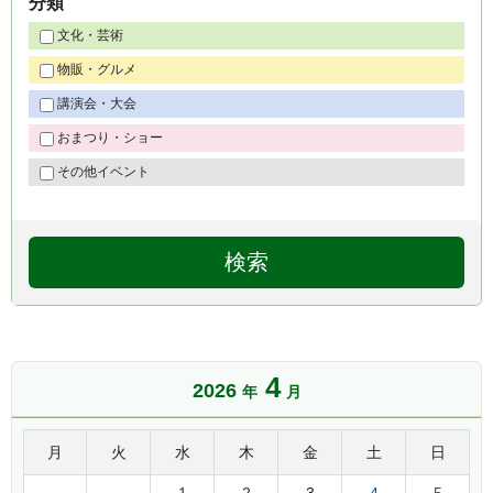
分類
文化・芸術
物販・グルメ
講演会・大会
おまつり・ショー
その他イベント
4
2026
年
月
月
火
水
木
金
土
日
1
2
3
4
5