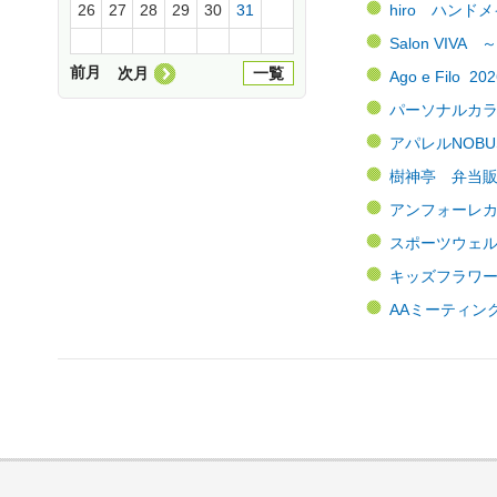
hiro ハンド
26
27
28
29
30
31
Salon VIV
前月
次月
一覧
Ago e Filo
パーソナルカラー
アパレルNOBUS
樹神亭 弁当販売
アンフォーレカル
スポーツウェルネ
キッズフラワーア
AAミーティング 