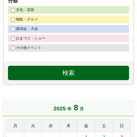
分類
文化・芸術
物販・グルメ
講演会・大会
おまつり・ショー
その他イベント
8
2025
年
月
月
火
水
木
金
土
日
1
2
3