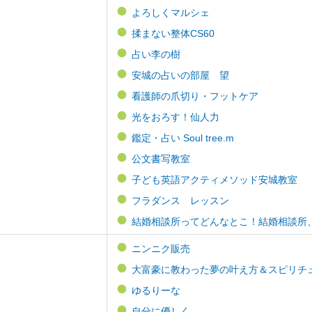
よろしくマルシェ
揉まない整体CS60
占い李の樹
安城の占いの部屋 望
看護師の爪切り・フットケア
光をおろす！仙人力
鑑定・占い Soul tree.m
公文書写教室
子ども英語アクティメソッド安城教室
フラダンス レッスン
結婚相談所ってどんなとこ！結婚相談所
ニンニク販売
大富豪に教わった夢の叶え方＆スピリチ
ゆるりーな
自分に優しく