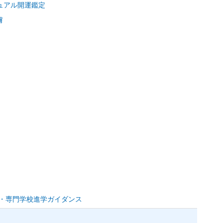
ュアル開運鑑定
膚
）
学・専門学校進学ガイダンス