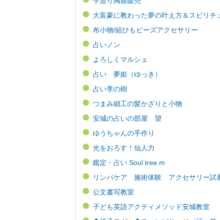
手造り陶器販売
大富豪に教わった夢の叶え方＆スピリチ
布小物/組ひもビーズアクセサリー
占いノン
よろしくマルシェ
占い 夢姫（ゆっき）
占い李の樹
つまみ細工の髪かざりと小物
安城の占いの部屋 望
ゆうちゃんの手作り
光をおろす！仙人力
鑑定・占い Soul tree.m
リンパケア 施術体験 アクセサリー試
公文書写教室
子ども英語アクティメソッド安城教室