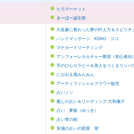
たろマーケット
きーぼー誕生祭
大富豪に教わった夢の叶え方＆スピリチ
ハンドマッサージ KOKO ココ
マナカードリーディング
アンフォーレカルチャー教室（初心者向け）
手のひらセラピー＆美人をつくるリンパ
にがおえ屋みんみん
アーティフィシャルフラワー販売
占いノン
癒しの占い＆リーディング 大和撫子
占い 夢姫（ゆっき）
占い李の樹
安城の占いの部屋 望