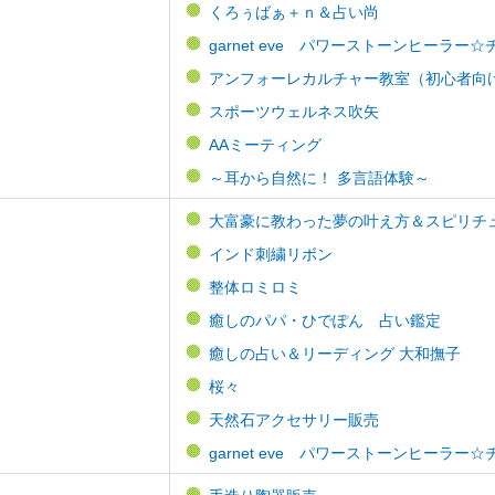
くろぅばぁ＋ｎ＆占い尚
garnet eve パワーストーンヒーラ
アンフォーレカルチャー教室（初心者向け）
スポーツウェルネス吹矢
AAミーティング
～耳から自然に！ 多言語体験～
大富豪に教わった夢の叶え方＆スピリチ
インド刺繍リボン
整体ロミロミ
癒しのパパ・ひでぽん 占い鑑定
癒しの占い＆リーディング 大和撫子
桜々
天然石アクセサリー販売
garnet eve パワーストーンヒーラ