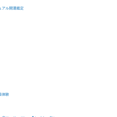
ュアル開運鑑定
着体験