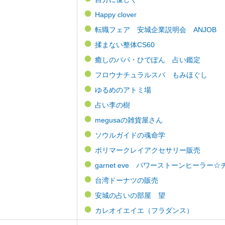
Happy clover
転職フェア 安城企業説明会 ANJOB
揉まない整体CS60
癒しのパパ・ひでぽん 占い鑑定
フロウナチュラルスパ もみほぐし
ゆるめのアトミ場
占い李の樹
megusaの雑貨屋さん
ソウルガイドの魂命学
ポリマークレイアクセサリー販売
garnet eve パワーストーンヒーラ
台湾ドーナツの販売
安城の占いの部屋 望
カレオイエイエ（フラダンス）