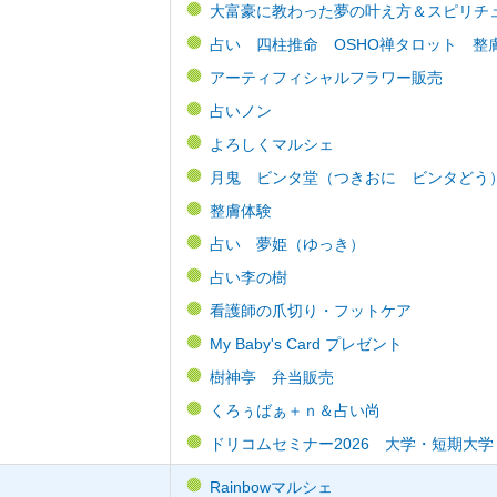
大富豪に教わった夢の叶え方＆スピリチ
占い 四柱推命 OSHO禅タロット 整
アーティフィシャルフラワー販売
占いノン
よろしくマルシェ
月鬼 ビンタ堂（つきおに ビンタどう
整膚体験
占い 夢姫（ゆっき）
占い李の樹
看護師の爪切り・フットケア
My Baby's Card プレゼント
樹神亭 弁当販売
くろぅばぁ＋ｎ＆占い尚
ドリコムセミナー2026 大学・短期大
Rainbowマルシェ