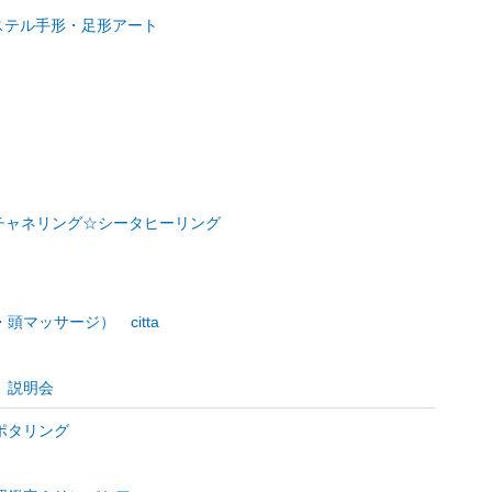
！パステル手形・足形アート
ー☆チャネリング☆シータヒーリング
マッサージ） citta
、説明会
ポタリング