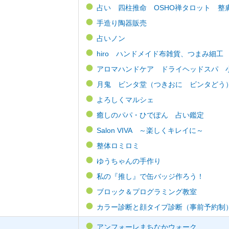
占い 四柱推命 OSHO禅タロット 整
手造り陶器販売
占いノン
hiro ハンドメイド布雑貨、つまみ細工
アロマハンドケア ドライヘッドスパ 
月鬼 ビンタ堂（つきおに ビンタどう
よろしくマルシェ
癒しのパパ・ひでぽん 占い鑑定
Salon VIVA ～楽しくキレイに～
整体ロミロミ
ゆうちゃんの手作り
私の『推し』で缶バッジ作ろう！
ブロック＆プログラミング教室
カラー診断と顔タイプ診断（事前予約制
アンフォーレまちなかウォーク