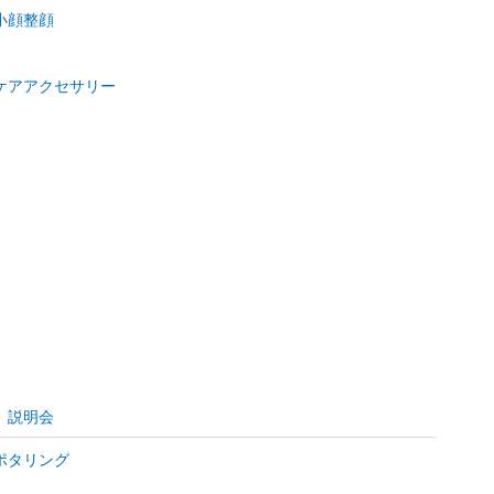
小顔整顔
ケアアクセサリー
）
、説明会
ポタリング