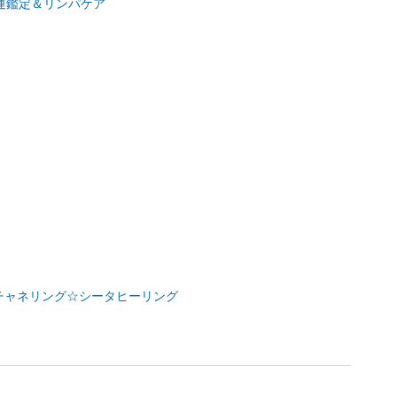
運鑑定＆リンパケア
ー☆チャネリング☆シータヒーリング